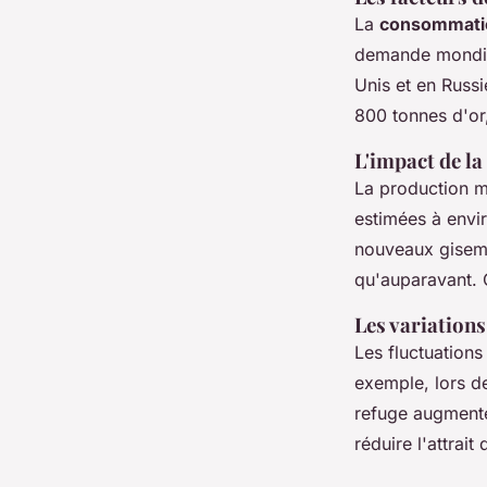
La
consommatio
demande mondial
Unis et en Russ
800 tonnes d'or
L'impact de l
La production mo
estimées à envi
nouveaux giseme
qu'auparavant.
Les variations
Les fluctuations
exemple, lors d
refuge augmente,
réduire l'attrait