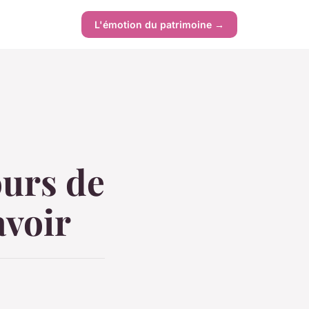
L'émotion du patrimoine →
ours de
savoir