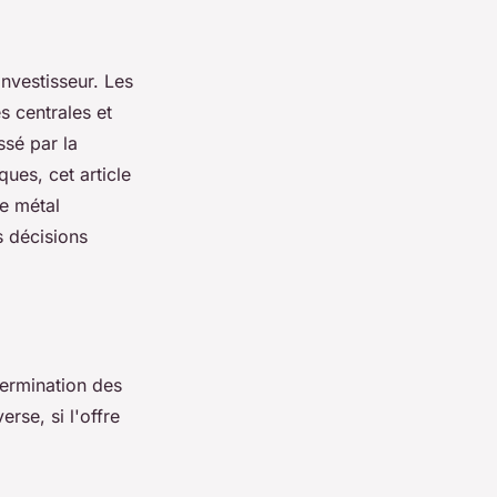
investisseur. Les
s centrales et
ssé par la
ues, cet article
ce métal
s décisions
termination des
rse, si l'offre