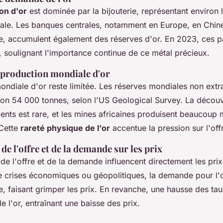
n d'or
est dominée par la bijouterie, représentant environ l
e. Les banques centrales, notamment en Europe, en Chine
ie, accumulent également des réserves d'or. En 2023, ces p
, soulignant l'importance continue de ce métal précieux.
a production mondiale d'or
ndiale d'or reste limitée. Les réserves mondiales non extra
ron 54 000 tonnes, selon l'US Geological Survey. La décou
nts est rare, et les mines africaines produisent beaucoup 
 Cette
rareté physique de l'or
accentue la pression sur l'off
 de l'offre et de la demande sur les prix
 de l'offre et de la demande influencent directement les prix 
e crises économiques ou géopolitiques, la demande pour l
 faisant grimper les prix. En revanche, une hausse des taux
 de l'or, entraînant une baisse des prix.