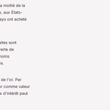
a moitié de la
, aux États-
ays ont acheté
ites sont
verte de
moins
re.
de l'or. Par
'or comme valeur
 d'intérêt peut