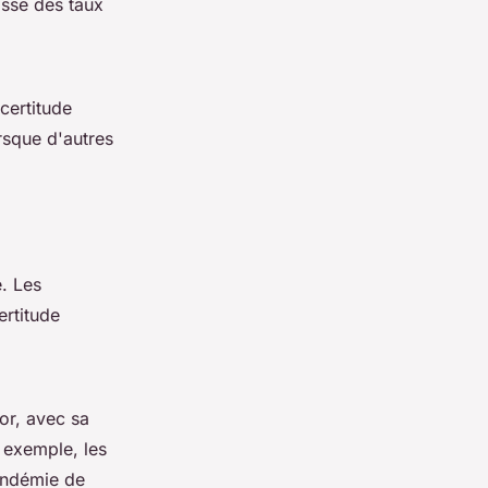
aisse des taux
certitude
rsque d'autres
. Les
ertitude
'or, avec sa
r exemple, les
pandémie de