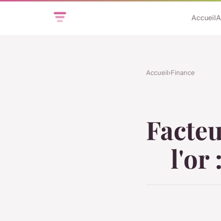
Accueil
A
Accueil
›
Finance
Facteu
l'or 