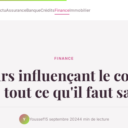
ctu
Assurance
Banque
Crédits
Finance
Immobilier
FINANCE
rs influençant le c
: tout ce qu'il faut 
Youssef
15 septembre 2024
4 min de lecture
Y