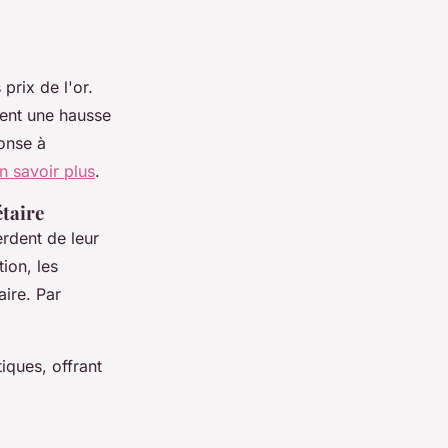
prix de l'or.
vent une hausse
onse à
n savoir plus
.
étaire
erdent de leur
ion, les
aire. Par
iques, offrant